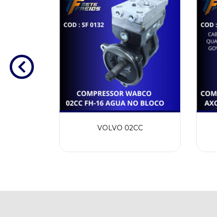
,SS
VOLVO 02CC