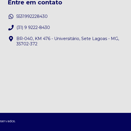
Entre em contato
5531992228430
(31) 9 9222-8430
BR-040, KM 476 - Universitário, Sete Lagoas - MG,
35702-372
eservados.