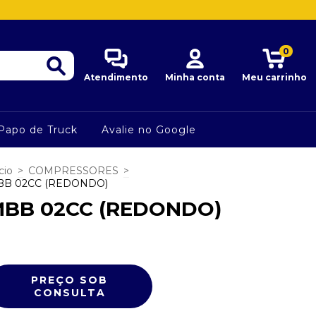
0
Atendimento
Minha conta
Meu carrinho
Papo de Truck
Avalie no Google
cio
>
COMPRESSORES
>
BB 02CC (REDONDO)
BB 02CC (REDONDO)