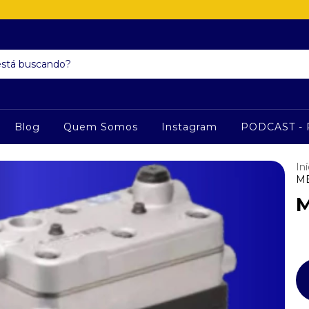
Blog
Quem Somos
Instagram
PODCAST - 
Iní
M
M