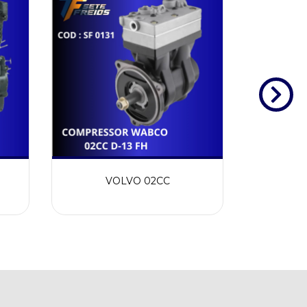
VOLVO 02CC
DAF 