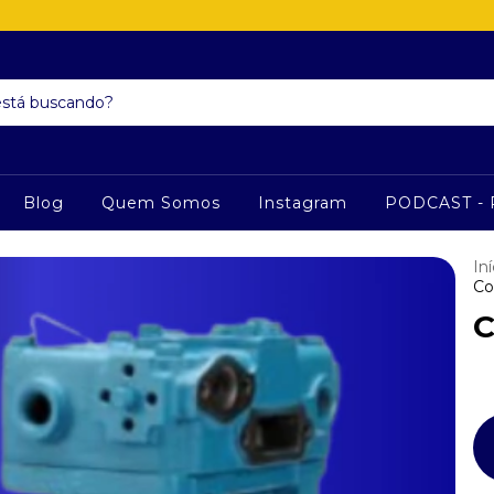
Blog
Quem Somos
Instagram
PODCAST - 
Iní
Co
C