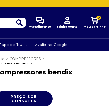
0
Atendimento
Minha conta
Meu carrinho
Papo de Truck
Avalie no Google
cio
>
COMPRESSORES
>
mpressores bendix
ompressores bendix