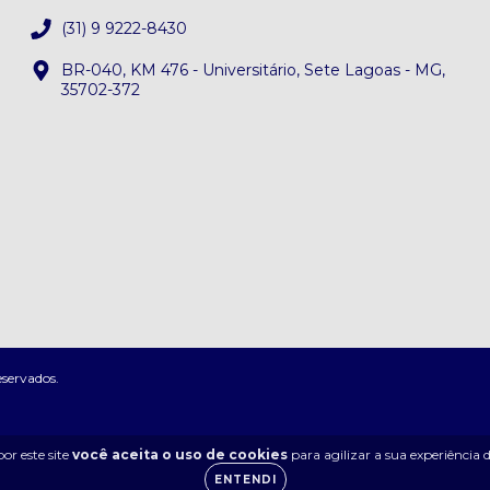
(31) 9 9222-8430
BR-040, KM 476 - Universitário, Sete Lagoas - MG,
35702-372
eservados.
or este site
você aceita o uso de cookies
para agilizar a sua experiência
ENTENDI