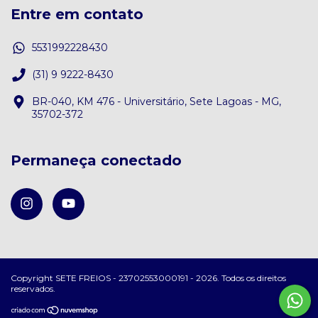
Entre em contato
5531992228430
(31) 9 9222-8430
BR-040, KM 476 - Universitário, Sete Lagoas - MG,
35702-372
Permaneça conectado
Copyright SETE FREIOS - 23702553000191 - 2026. Todos os direitos
reservados.