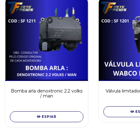
Bomba arla denoxtronic 2.2 volks
Válvula limitado
/ man
E
ESPIAR