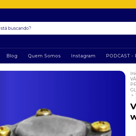
Blog
Quem Somos
Instagram
PODCAST - 
Iní
VÁ
PR
G
>
V