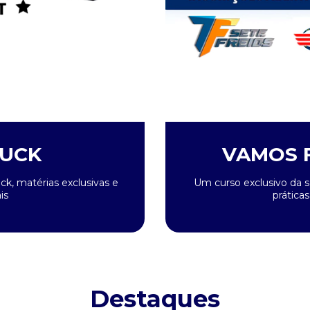
RUCK
VAMOS F
, matérias exclusivas e
Um curso exclusivo da s
is
prática
Destaques