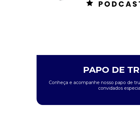
PAPO DE T
Conheça e acompanhe nosso papo de truck
convidados especia