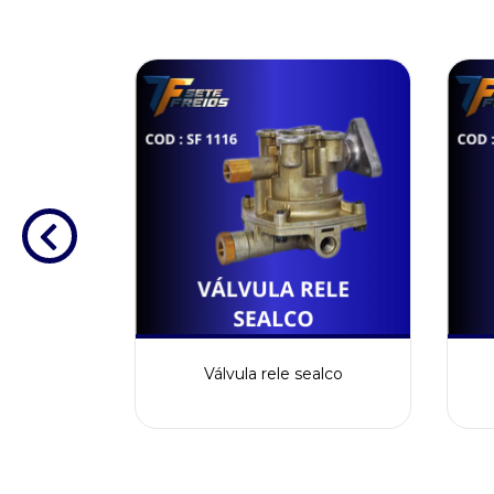
s knorr
Válvula rele sealco