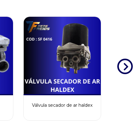
Válvula secador de ar haldex
Válv
prop