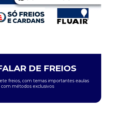
ALAR DE FREIOS
ete freios, com temas importantes eaulas
s com métodos exclusivos